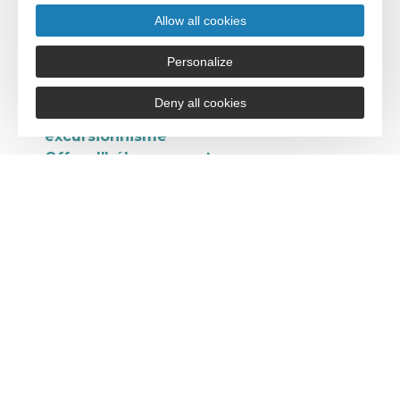
Allow all cookies
Impact du tourisme sur l'emploi
Impact du tourisme sur la consommation
Personalize
Ressources fiscales générées par le
tourisme
Deny all cookies
Fréquentation touristique et
excursionnisme
Offre d'hébergements
Attractivité du territoire et notoriété
Enjeux environnementaux
Protection des sites naturels et
fréquentation
Qualité de l'eau
Impacts à venir des changements
climatiques
Energie et tourisme
Mobilité de loisirs et tourisme