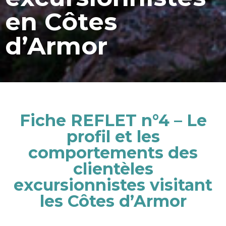
en Côtes
d’Armor
Fiche REFLET n°4 – Le
profil et les
comportements des
clientèles
excursionnistes visitant
les Côtes d’Armor