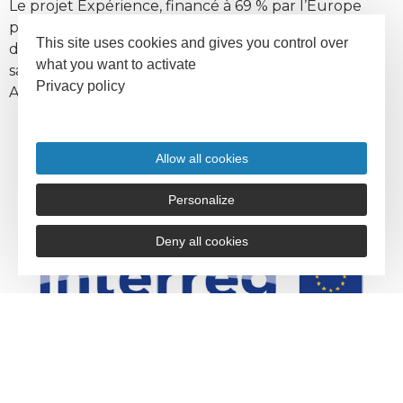
Le projet Expérience, financé à 69 % par l’Europe
pour un montant FEDER total de 16,1 millions
This site uses cookies and gives you control over
d’euros, vise à développer un tourisme durable hors
what you want to activate
saison dans différentes destinations en France et en
Privacy policy
Angleterre.
Programme des études 2023 / 2024
Allow all cookies
Personalize
Deny all cookies