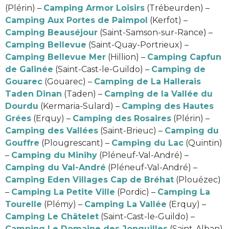
(Plérin) –
Camping Armor Loisirs
(Trébeurden) –
Camping Aux Portes de Paimpol
(Kerfot) –
Camping Beauséjour
(Saint-Samson-sur-Rance) –
Camping Bellevue
(Saint-Quay-Portrieux) –
Camping Bellevue Mer
(Hillion) –
Camping Capfun
de Galinée
(Saint-Cast-le-Guildo) –
Camping de
Gouarec
(Gouarec) –
Camping de La Hallerais
Taden Dinan
(Taden) –
Camping de la Vallée du
Dourdu
(Kermaria-Sulard) –
Camping des Hautes
Grées
(Erquy) –
Camping des Rosaires
(Plérin) –
Camping des Vallées
(Saint-Brieuc) –
Camping du
Gouffre
(Plougrescant) –
Camping du Lac
(Quintin)
–
Camping du Minihy
(Pléneuf-Val-André) –
Camping du Val-André
(Pléneuf-Val-André) –
Camping Eden Villages Cap de Bréhat
(Plouézec)
–
Camping La Petite Ville
(Pordic) –
Camping La
Tourelle
(Plémy) –
Camping La Vallée
(Erquy) –
Camping Le Châtelet
(Saint-Cast-le-Guildo) –
Camping Le Domaine des Jonquilles
(Saint-Alban)