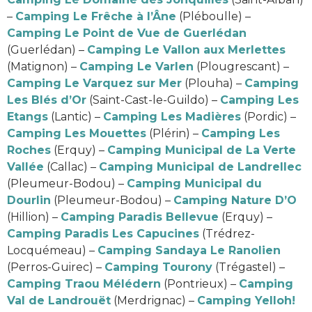
–
Camping Le Frêche à l’Âne
(Pléboulle) –
Camping Le Point de Vue de Guerlédan
(Guerlédan) –
Camping Le Vallon aux Merlettes
(Matignon) –
Camping Le Varlen
(Plougrescant) –
Camping Le Varquez sur Mer
(Plouha) –
Camping
Les Blés d’Or
(Saint-Cast-le-Guildo) –
Camping Les
Etangs
(Lantic) –
Camping Les Madières
(Pordic) –
Camping Les Mouettes
(Plérin) –
Camping Les
Roches
(Erquy) –
Camping Municipal de La Verte
Vallée
(Callac) –
Camping Municipal de Landrellec
(Pleumeur-Bodou) –
Camping Municipal du
Dourlin
(Pleumeur-Bodou) –
Camping Nature D’O
(Hillion) –
Camping Paradis Bellevue
(Erquy) –
Camping Paradis Les Capucines
(Trédrez-
Locquémeau) –
Camping Sandaya Le Ranolien
(Perros-Guirec) –
Camping Tourony
(Trégastel) –
Camping Traou Mélédern
(Pontrieux) –
Camping
Val de Landrouët
(Merdrignac) –
Camping Yelloh!