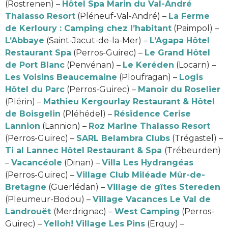
(Rostrenen) –
Hôtel Spa Marin du Val-André
Thalasso Resort
(Pléneuf-Val-André) –
La Ferme
de Kerloury : Camping chez l’habitant
(Paimpol) –
L’Abbaye
(Saint-Jacut-de-la-Mer) –
L’Agapa Hôtel
Restaurant Spa
(Perros-Guirec) –
Le Grand Hôtel
de Port Blanc
(Penvénan) –
Le Keréden
(Locarn) –
Les Voisins Beaucemaine
(Ploufragan) –
Logis
Hôtel du Parc
(Perros-Guirec) –
Manoir du Roselier
(Plérin) –
Mathieu Kergourlay Restaurant & Hôtel
de Boisgelin
(Pléhédel) –
Résidence Cerise
Lannion
(Lannion) –
Roz Marine Thalasso Resort
(Perros-Guirec) –
SARL Belambra Clubs
(Trégastel) –
Ti al Lannec Hôtel Restaurant & Spa
(Trébeurden)
–
Vacancéole
(Dinan) –
Villa Les Hydrangéas
(Perros-Guirec) –
Village Club Miléade Mûr-de-
Bretagne
(Guerlédan) –
Village de gîtes Stereden
(Pleumeur-Bodou) –
Village Vacances Le Val de
Landrouët
(Merdrignac) –
West Camping
(Perros-
Guirec) –
Yelloh! Village Les Pins
(Erquy) –