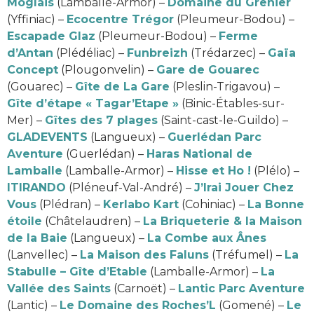
Moglais
(Lamballe-Armor) –
Domaine du Grenier
(Yffiniac) –
Ecocentre Trégor
(Pleumeur-Bodou) –
Escapade Glaz
(Pleumeur-Bodou) –
Ferme
d’Antan
(Plédéliac) –
Funbreizh
(Trédarzec) –
Gaïa
Concept
(Plougonvelin) –
Gare de Gouarec
(Gouarec) –
Gîte de La Gare
(Pleslin-Trigavou) –
Gîte d’étape « Tagar’Etape »
(Binic-Étables-sur-
Mer) –
Gîtes des 7 plages
(Saint-cast-le-Guildo) –
GLADEVENTS
(Langueux) –
Guerlédan Parc
Aventure
(Guerlédan) –
Haras National de
Lamballe
(Lamballe-Armor) –
Hisse et Ho !
(Plélo) –
ITIRANDO
(Pléneuf-Val-André) –
J’Irai Jouer Chez
Vous
(Plédran) –
Kerlabo Kart
(Cohiniac) –
La Bonne
étoile
(Châtelaudren) –
La Briqueterie & la Maison
de la Baie
(Langueux) –
La Combe aux Ânes
(Lanvellec) –
La Maison des Faluns
(Tréfumel) –
La
Stabulle – Gîte d’Etable
(Lamballe-Armor) –
La
Vallée des Saints
(Carnoët) –
Lantic Parc Aventure
(Lantic) –
Le Domaine des Roches’L
(Gomené) –
Le