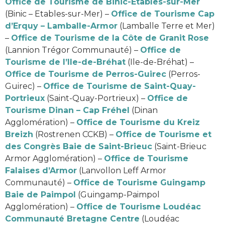
Office de Tourisme de Binic-Etables-sur-Mer
(Binic – Etables-sur-Mer) –
Office de Tourisme Cap
d’Erquy – Lamballe-Armor
(Lamballe Terre et Mer)
–
Office de Tourisme de la Côte de Granit Rose
(Lannion Trégor Communauté) –
Office de
Tourisme de l’Ile-de-Bréhat
(Ile-de-Bréhat) –
Office de Tourisme de Perros-Guirec
(Perros-
Guirec) –
Office de Tourisme de Saint-Quay-
Portrieux
(Saint-Quay-Portrieux) –
Office de
Tourisme Dinan – Cap Fréhel
(Dinan
Agglomération) –
Office de Tourisme du Kreiz
Breizh
(Rostrenen CCKB) –
Office de Tourisme et
des Congrès Baie de Saint-Brieuc
(Saint-Brieuc
Armor Agglomération) –
Office de Tourisme
Falaises d’Armor
(Lanvollon Leff Armor
Communauté) –
Office de Tourisme Guingamp
Baie de Paimpol
(Guingamp-Paimpol
Agglomération) –
Office de Tourisme Loudéac
Communauté Bretagne Centre
(Loudéac