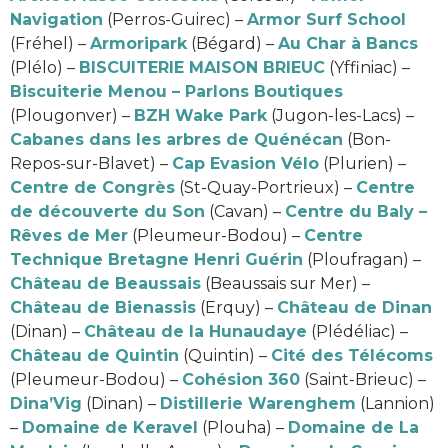
Navigation
(Perros-Guirec) –
Armor Surf School
(Fréhel) –
Armoripark
(Bégard) –
Au Char à Bancs
(Plélo) –
BISCUITERIE MAISON BRIEUC
(Yffiniac) –
Biscuiterie Menou – Parlons Boutiques
(Plougonver) –
BZH Wake Park
(Jugon-les-Lacs) –
Cabanes dans les arbres de Quénécan
(Bon-
Repos-sur-Blavet) –
Cap Evasion Vélo
(Plurien) –
Centre de Congrès
(St-Quay-Portrieux) –
Centre
de découverte du Son
(Cavan) –
Centre du Baly –
Rêves de Mer
(Pleumeur-Bodou) –
Centre
Technique Bretagne Henri Guérin
(Ploufragan) –
Château de Beaussais
(Beaussais sur Mer) –
Château de Bienassis
(Erquy) –
Château de Dinan
(Dinan) –
Château de la Hunaudaye
(Plédéliac) –
Château de Quintin
(Quintin) –
Cité des Télécoms
(Pleumeur-Bodou) –
Cohésion 360
(Saint-Brieuc) –
Dina’Vig
(Dinan) –
Distillerie Warenghem
(Lannion)
–
Domaine de Keravel
(Plouha) –
Domaine de La