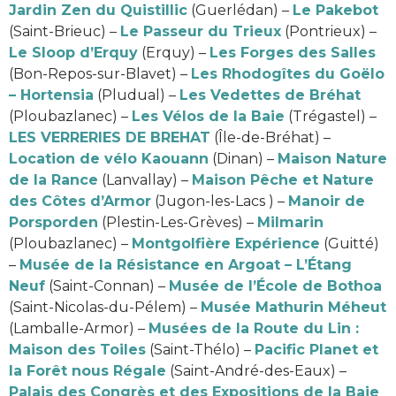
Jardin Zen du Quistillic
(Guerlédan) –
Le Pakebot
(Saint-Brieuc) –
Le Passeur du Trieux
(Pontrieux) –
Le Sloop d’Erquy
(Erquy) –
Les Forges des Salles
(Bon-Repos-sur-Blavet) –
Les Rhodogîtes du Goëlo
– Hortensia
(Pludual) –
Les Vedettes de Bréhat
(Ploubazlanec) –
Les Vélos de la Baie
(Trégastel) –
LES VERRERIES DE BREHAT
(Île-de-Bréhat) –
Location de vélo Kaouann
(Dinan) –
Maison Nature
de la Rance
(Lanvallay) –
Maison Pêche et Nature
des Côtes d’Armor
(Jugon-les-Lacs ) –
Manoir de
Porsporden
(Plestin-Les-Grèves) –
Milmarin
(Ploubazlanec) –
Montgolfière Expérience
(Guitté)
–
Musée de la Résistance en Argoat – L’Étang
Neuf
(Saint-Connan) –
Musée de l’École de Bothoa
(Saint-Nicolas-du-Pélem) –
Musée Mathurin Méheut
(Lamballe-Armor) –
Musées de la Route du Lin :
Maison des Toiles
(Saint-Thélo) –
Pacific Planet et
la Forêt nous Régale
(Saint-André-des-Eaux) –
Palais des Congrès et des Expositions de la Baie