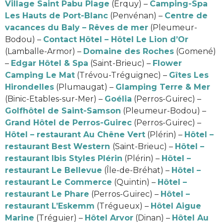
Village Saint Pabu Plage
(Erquy) –
Camping-Spa
Les Hauts de Port-Blanc
(Penvénan) –
Centre de
vacances du Baly – Rêves de mer
(Pleumeur-
Bodou) –
Contact Hôtel – Hôtel Le Lion d’Or
(Lamballe-Armor) –
Domaine des Roches
(Gomené)
–
Edgar Hôtel & Spa
(Saint-Brieuc) –
Flower
Camping Le Mat
(Trévou-Tréguignec) –
Gîtes Les
Hirondelles
(Plumaugat) –
Glamping Terre & Mer
(Binic-Etables-sur-Mer) –
Goélia
(Perros-Guirec) –
Golfhôtel de Saint-Samson
(Pleumeur-Bodou) –
Grand Hôtel de Perros-Guirec
(Perros-Guirec) –
Hôtel – restaurant Au Chêne Vert
(Plérin) –
Hôtel –
restaurant Best Western
(Saint-Brieuc) –
Hôtel –
restaurant Ibis Styles Plérin
(Plérin) –
Hôtel –
restaurant Le Bellevue
(Île-de-Bréhat) –
Hôtel –
restaurant Le Commerce
(Quintin) –
Hôtel –
restaurant Le Phare
(Perros-Guirec) –
Hôtel –
restaurant L’Eskemm
(Trégueux) –
Hôtel Aigue
Marine
(Tréguier) –
Hôtel Arvor
(Dinan) –
Hôtel Au