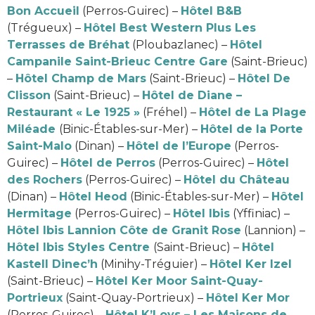
Bon Accueil
(Perros-Guirec) –
Hôtel B&B
(Trégueux) –
Hôtel Best Western Plus Les
Terrasses de Bréhat
(Ploubazlanec) –
Hôtel
Campanile Saint-Brieuc Centre Gare
(Saint-Brieuc)
–
Hôtel Champ de Mars
(Saint-Brieuc) –
Hôtel De
Clisson
(Saint-Brieuc) –
Hôtel de Diane –
Restaurant « Le 1925 »
(Fréhel) –
Hôtel de La Plage
Miléade
(Binic-Étables-sur-Mer) –
Hôtel de la Porte
Saint-Malo
(Dinan) –
Hôtel de l’Europe
(Perros-
Guirec) –
Hôtel de Perros
(Perros-Guirec) –
Hôtel
des Rochers
(Perros-Guirec) –
Hôtel du Château
(Dinan) –
Hôtel Heod
(Binic-Étables-sur-Mer) –
Hôtel
Hermitage
(Perros-Guirec) –
Hôtel Ibis
(Yffiniac) –
Hôtel Ibis Lannion Côte de Granit Rose
(Lannion) –
Hôtel Ibis Styles Centre
(Saint-Brieuc) –
Hôtel
Kastell Dinec’h
(Minihy-Tréguier) –
Hôtel Ker Izel
(Saint-Brieuc) –
Hôtel Ker Moor Saint-Quay-
Portrieux
(Saint-Quay-Portrieux) –
Hôtel Ker Mor
(Perros-Guirec) –
Hôtel K’Loys – Les Maisons de