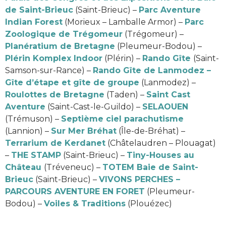
de Saint-Brieuc
(Saint-Brieuc) –
Parc Aventure
Indian Forest
(Morieux – Lamballe Armor) –
Parc
Zoologique de Trégomeur
(Trégomeur) –
Planératium de Bretagne
(Pleumeur-Bodou) –
Plérin Komplex Indoor
(Plérin) –
Rando Gîte
(Saint-
Samson-sur-Rance) –
Rando Gîte de Lanmodez –
Gîte d’étape et gîte de groupe
(Lanmodez) –
Roulottes de Bretagne
(Taden) –
Saint Cast
Aventure
(Saint-Cast-le-Guildo) –
SELAOUEN
(Trémuson) –
Septième ciel parachutisme
(Lannion) –
Sur Mer Bréhat
(Île-de-Bréhat) –
Terrarium de Kerdanet
(Châtelaudren – Plouagat)
–
THE STAMP
(Saint-Brieuc) –
Tiny-Houses au
Château
(Tréveneuc) –
TOTEM Baie de Saint-
Brieuc
(Saint-Brieuc) –
VIVONS PERCHES –
PARCOURS AVENTURE EN FORET
(Pleumeur-
Bodou) –
Voiles & Traditions
(Plouézec)