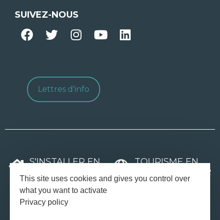
SUIVEZ-NOUS
Lettres d'info
S'INSTALLER EN
TOURISME EN
CÔTES D'ARMOR
CÔTES D'ARMOR
This site uses cookies and gives you control over
what you want to activate
TOURISME
SÉMINAIRES ET
DE GROUPES
TEAM-BUILDING
Privacy policy