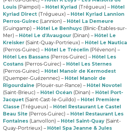
Louis
(Paimpol) –
Hôtel Kyriad
(Trégueux) –
Hôtel
Kyriad Direct
(Trégueux) –
Hôtel Kyriad Lannion
Perros-Guirec
(Lannion) –
Hôtel La Demeure
(Guingamp) –
Hôtel Le Benhuyc
(Binic-Étables-sur-
Mer) –
Hôtel Le d’Avaugour
(Dinan) –
Hôtel Le
Kreisker
(Saint-Quay-Portrieux) –
Hôtel Le Nautica
(Perros-Guirec) –
Hôtel Le Trécelin
(Plévenon) –
Hôtel Les Bassans
(Perros-Guirec) –
Hôtel Les
Costans
(Perros-Guirec) –
Hôtel Les Sternes
(Perros-Guirec) –
Hôtel Manoir de Kermodest
(Quemper-Guézennec) –
Hôtel Manoir de
Rigourdaine
(Plouër-sur-Rance) –
Hôtel Novotel
(Saint-Brieuc) –
Hôtel Océan
(Dinan) –
Hôtel Port-
Jacquet
(Saint-Cast-le-Guildo) –
Hôtel Première
Classe
(Trégueux) –
Hôtel Restaurant Le Castel
Beau Site
(Perros-Guirec) –
Hôtel Restaurant Les
Fontaines
(Lanvollon) –
Hôtel Saint-Quay
(Saint-
Quay-Portrieux) –
Hôtel Spa Jeanne & Jules