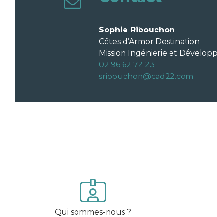
Sophie Ribouchon
Côtes d’Armor Destination
Mission Ingénierie et Dévelop
02 96 62 72 23
sribouchon@cad22.com
Qui sommes-nous ?